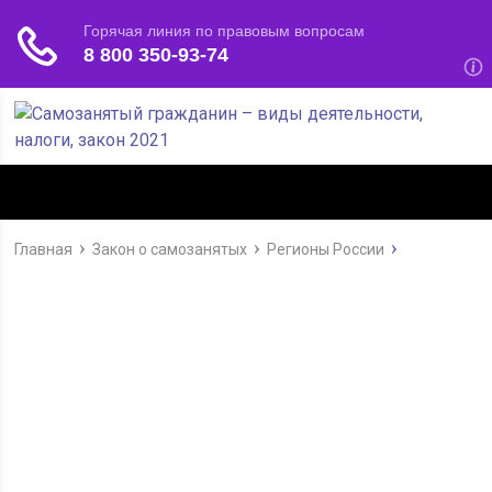
Как зарегистрироваться
Главная
Закон о самозанятых
Регионы России
самозанятым в Ярославской
области?