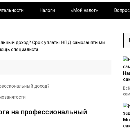
ятельности
Налоги
«Мой налог»
Вопрос
ты самозанятым
алога на
ональный доход
нальный доход? Срок уплаты НПД самозанятыми
мощь специалиста.
На
са
офессиональный доход?
Всё
сам
мозанятости
ога на профессиональный
Мо
са