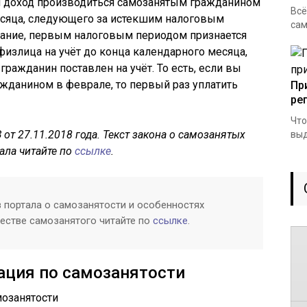
й доход производиться самозанятым гражданином
Всё
есяца, следующего за истекшим налоговым
сам
мание, первым налоговым периодом признается
физлица на учёт до конца календарного месяца,
ражданин поставлен на учёт. То есть, если вы
жданином в феврале, то первый раз уплатить
Пр
ре
Что
З от 27.11.2018 года. Текст закона о самозанятых
выд
ала читайте по
ссылке
.
 портала о самозанятости и особенностях
честве самозанятого читайте по
ссылке
.
ация по самозанятости