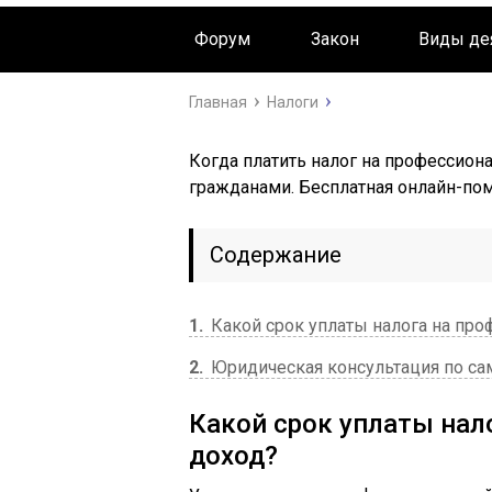
Форум
Закон
Виды де
Срок упла
Главная
Налоги
н
професси
Когда платить налог на профессио
гражданами. Бесплатная онлайн-по
Содержание
1
Какой срок уплаты налога на пр
2
Юридическая консультация по са
Какой срок уплаты нал
доход?