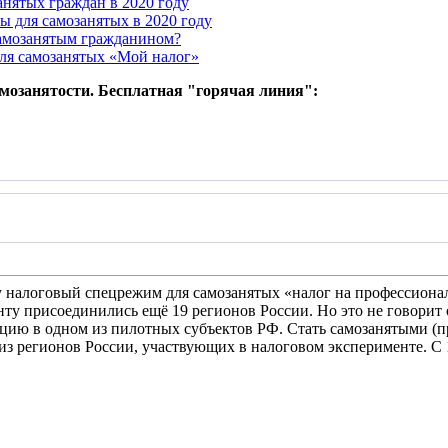
анятых граждан в 2020 году
ы для самозанятых в 2020 году
самозанятым гражданином?
ля самозанятых «Мой налог»
амозанятости. Бесплатная "горячая линия":
ду налоговый спецрежим для самозанятых «налог на профессиона
нту присоединились ещё 19 регионов России. Но это не говорит 
ацию в одном из пилотных субъектов РФ. Стать самозанятыми (
из регионов России, участвующих в налоговом эксперименте. С