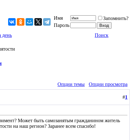
Имя
Запомнить?
Пароль
 день
Поиск
нятости
и
Опции темы
Опции просмотра
#
1
перимент? Может быть самозанятым гражданином житель
тости на наш регион? Заранее всем спасибо!