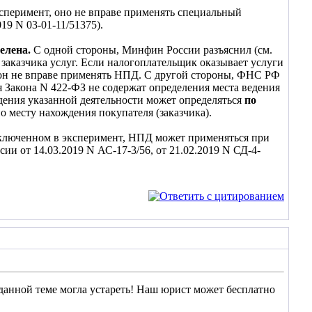
ксперимент, оно не вправе применять специальный
9 N 03-01-11/51375).
делена.
С одной стороны, Минфин России разъяснил (см.
е заказчика услуг. Если налогоплательщик оказывает услуги
 он не вправе применять НПД. С другой стороны, ФНС РФ
я Закона N 422-ФЗ не содержат определения места ведения
дения указанной деятельности может определяться
по
 месту нахождения покупателя (заказчика).
включенном в эксперимент, НПД может применяться при
 от 14.03.2019 N АС-17-3/56, от 21.02.2019 N СД-4-
данной теме могла устареть! Наш юрист может бесплатно