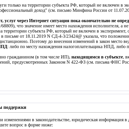
уги только на территории субъекта РФ, который не включен в э
фессиональный доход" (см. письмо Минфина России от 11.07.201
т, услуг через Интернет ситуация пока окончательно не опре
1/68809), что значение имеет место нахождения исполнителя, а н
на территории субъекта РФ, который не включен в эксперимент,
в письме от 18.11.2019 N СД-4-3/23424@ указала, что положени
дистанционно. Поэтому до внесения изменений в закон место ве
НПД
: либо по месту нахождения налогоплательщика НПД, либо по
нно гражданином (в том числе ИП),
находящимся в субъекте
, 
ний, предусмотренных Законом N 422-ФЗ (см. письма ФНС России
ы поддержки
и изменениями в законодательстве, юридическая информация в 
шите вопрос в форме ниже: