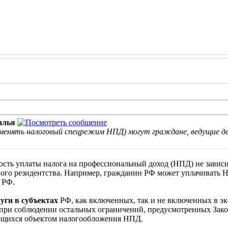
алья
енять налоговый спецрежим НПД) могут граждане, ведущие дея
ость уплаты налога на профессиональный доход (НПД) не зависи
ового резидентства. Например, гражданин РФ может уплачивать Н
 РФ.
уги в субъектах
РФ, как включенных, так и не включенных в эк
 при соблюдении остальных ограничений, предусмотренных Зак
ющихся объектом налогообложения НПД.