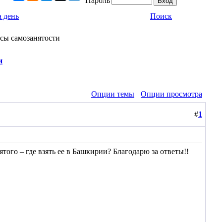
Пароль
 день
Поиск
усы самозанятости
и
Опции темы
Опции просмотра
#
1
ятого – где взять ее в Башкирии? Благодарю за ответы!!