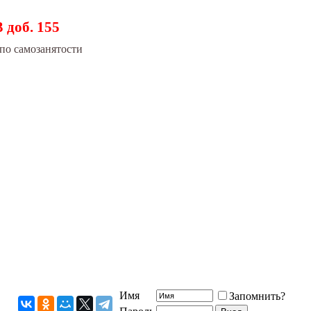
3 доб. 155
по самозанятости
Имя
Запомнить?