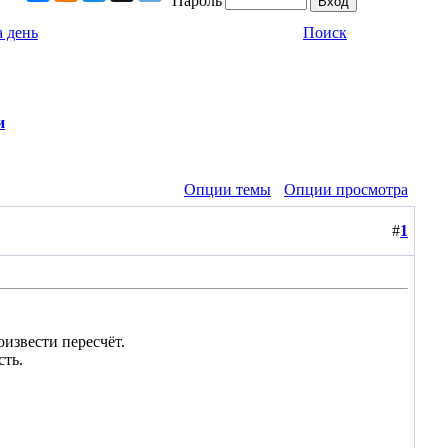
Пароль
 день
Поиск
и
Опции темы
Опции просмотра
#
1
извести пересчёт.
сть.