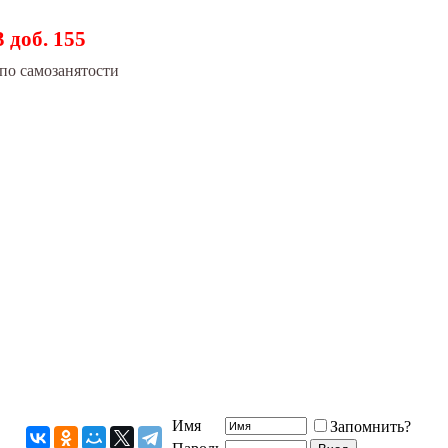
3 доб. 155
по самозанятости
Имя
Запомнить?