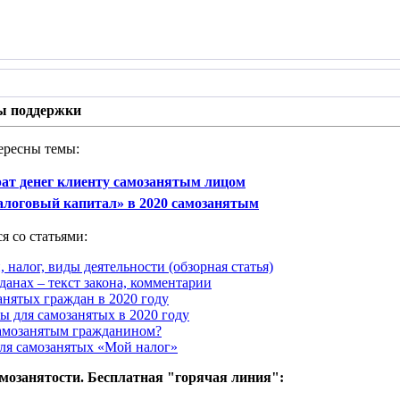
ы поддержки
ересны темы:
рат денег клиенту самозанятым лицом
налоговый капитал» в 2020 самозанятым
я со статьями:
, налог, виды деятельности (обзорная статья)
данах – текст закона, комментарии
анятых граждан в 2020 году
ы для самозанятых в 2020 году
самозанятым гражданином?
ля самозанятых «Мой налог»
амозанятости. Бесплатная "горячая линия":