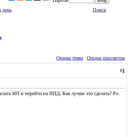
Пароль
 день
Поиск
и
Опции темы
Опции просмотра
#
1
елать ИП и перейти на НПД. Как лучше это сделать? P.s.