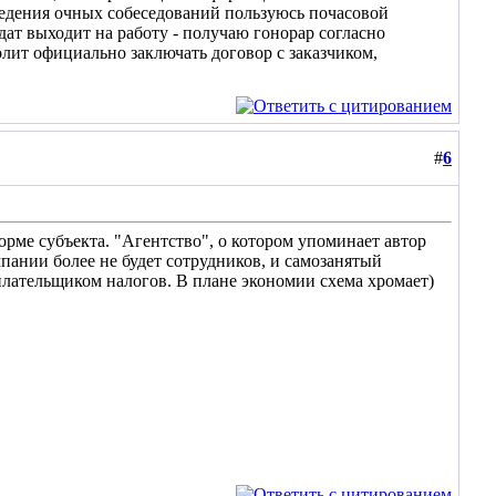
ведения очных собеседований пользуюсь почасовой
ат выходит на работу - получаю гонорар согласно
олит официально заключать договор с заказчиком,
#
6
рме субъекта. "Агентство", о котором упоминает автор
мпании более не будет сотрудников, и самозанятый
плательщиком налогов. В плане экономии схема хромает)