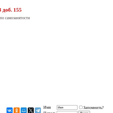
3 доб. 155
по самозанятости
Имя
Запомнить?