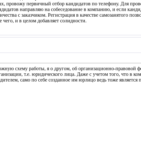
ах, провожу первичный отбор кандидатов по телефону. Для про
дидатов направляю на собеседование в компанию, и если кандид
чества с заказчиком. Регистрация в качестве самозанятого позв
е чего, и в целом добавляет солидности.
ожную схему работы, я о другом, об организационно-правовой фо
анизации, т.е. юридического лица. Даже с учетом того, что в ко
дителем, само по себе созданное им юрлицо ведь тоже является 