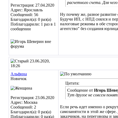
расчетного счета. Для чего
Регистрация: 27.04.2020
Адрес: Ярославль
Ну почему же, разное развитие
Сообщений: 56
Будучи ИП, с НПД снялся и пер
Благодарил(а): 0 раз(а)
налоговые режимы в обе стороны
Поблагодарили: 1 раз в 1
агентство" без создания юрлица
сообщении
23.06.2020,
18:26
Альфина
Новичок
Цитата:
Сообщение от
Игорь Шеве
Тут другое не совсем понят
Регистрация: 23.06.2020
Адрес: Москва
Если речь идет именно о рекру
Сообщений: 2
самозанятости в этой же сфере.
Благодарил(а): 0 раз(а)
заказчиков, на переговоры и з
Поблагодарили: 0 раз(а)