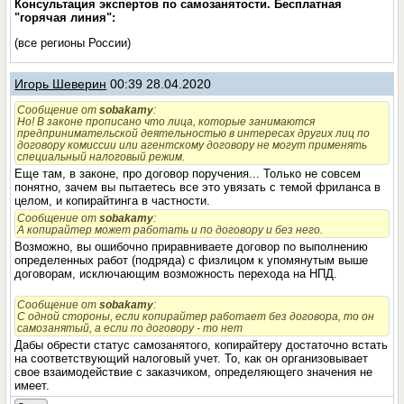
Консультация экспертов по самозанятости. Бесплатная
"горячая линия":
(все регионы России)
Игорь Шеверин
00:39 28.04.2020
Сообщение от
sobakamy
:
Но! В законе прописано что лица, которые занимаются
предпринимательской деятельностью в интересах других лиц по
договору комиссии или агентскому договору не могут применять
специальный налоговый режим.
Еще там, в законе, про договор поручения... Только не совсем
понятно, зачем вы пытаетесь все это увязать с темой фриланса в
целом, и копирайтинга в частности.
Сообщение от
sobakamy
:
А копирайтер может работать и по договору и без него.
Возможно, вы ошибочно приравниваете договор по выполнению
определенных работ (подряда) с физлицом к упомянутым выше
договорам, исключающим возможность перехода на НПД.
Сообщение от
sobakamy
:
С одной стороны, если копирайтер работает без договора, то он
самозанятый, а если по договору - то нет
Дабы обрести статус самозанятого, копирайтеру достаточно встать
на соответствующий налоговый учет. То, как он организовывает
свое взаимодействие с заказчиком, определяющего значения не
имеет.