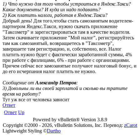
1) Что нужно для того чтобы устроиться в Яндекс.Такси?
Какие документы? И куда их надо подавать?
2) Как платить налоги, работая в Яндекс.Такси?
Добрый день! Для того,чтобы стать самозанятым водителем-
партнером Яндекс.Такси, нужно скачать приложение
"Таксометр" и зарегистрироваться там в качестве водителя.
Затем скачиваете приложение "Мой налог", регистрируйтесь
там как самозанятый, возвращаетесь в "Таксометр",
завершаете там регистрацию, и, собственно, все. Налог
платить нужно будет с фактически заработанной суммы, 4%
при работе с физлицами, 6% - при работе с организациями.
Причем сейчас все замозанятые получают налоговый бонус, и
до его исчерпания налог платить не нужно.
Сообщение от
Александр Петров
:
3) Довольны ли вы своей зарплатой и сколько вы тратите
время на работу?
Тут уж все от человека зависит
Ответ
Ответ
Up
Powered by vBulletin® Version 3.8.9
Copyright ©2000 - 2026, vBulletin Solutions, Inc. Перевод:
zCarot
Lightweight Styling ©
Dartho