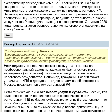
эксперименту присоединились ещё 19 регионов РФ. Но это не
говорит о том, что те, кто желает стать самозанятыми должны
жить или иметь регистрацию в одном из пилотных регионов РФ.
Зарегистрироваться в качестве самозанятых (применять налоговый
спецрежим НПД) могут граждане, ведущие деятельность в любом
из субъектов России, участвующих в эксперименте. С 1 июля 2020
года предполагается распространение налогового спецрежима на
все субъекты РФ.
Ответ
Виктор Бирюков
17:54 25.04.2020
Сообщение от
Виктор Бирюков
:
Зарегистрироваться в качестве самозанятых (применять
налоговый спецрежим НПД) могут граждане, ведущие деятельность
в любом из субъектов России, участвующих в эксперименте.
Необходимо уточнить, что возможность уплаты налога на
профессиональный доход не зависит от фактического места
нахождения (жительства) физического лица, а также от его
налогового резидентства. Например, гражданин России может
уплачивать НПД с доходов от сдачи в наем своей квартиры в
Москве, проживая при этом за границей РФ.
Если физическое лицо
оказывает услуги в субъектах
России, как
включенных, так и не включенных в эксперимент, и при
регистрации НПД выбирает субъект, включенный в эксперимент, то
при соблюдении остальных ограничений, предусмотренных
Законом N 422-ФЗ, то физическое лицо вправе применять НПД в
отношении всех доходов, являющихся объектом налогообложения