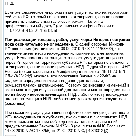
НПД.
Если же физическое лицо оказывает услуги только на территории
субъекта РФ, который не включен в эксперимент, оно не вправе
применять специальный налоговый режим "Налог на
профессиональный доход" (см. письмо Минфина России от
11.07.2019 N 03-01-11/51375).
При реализации товаров, работ, услуг через Интернет ситуация
пока окончательно не определена.
С одной стороны, Минфин
РФ разъяснил (см. письмо от 06.09.2019 N 03-11-11/68809), что
значение имеет место нахождения исполнителя, а не заказчика
услуг. Если налогоплательщик оказывает услуги дистанционно
через Интернет на территории субъекта РФ, который не включен в
эксперимент, он не вправе применять НПД. С другой стороны, ФНС
России (по согласованию с Минфином) в письме от 18.11.2019 N
СД-4-3/23424@ указала, что положения Закона N 422-ФЗ не
содержат определения места ведения деятельности,
осуществляемой дистанционно. Поэтому до внесения изменений в
закон место ведения указанной деятельности может определяться
по выбору налогоплательщика НПД
: либо по месту нахождения
налогоплательщика НПД, либо по месту нахождения покупателя
(заказчика).
При оказании услуг дистанционно физическим лицом (в том числе
ИП),
находящимся в субъекте
, включенном в эксперимент, НПД
может применяться при соблюдении остальных ограничений,
предусмотренных Законом N 422-ФЗ (см. письма ФНС России от
14.03.2019 N АС-17-3/56, от 21.02.2019 N СД-4-3/3012@).