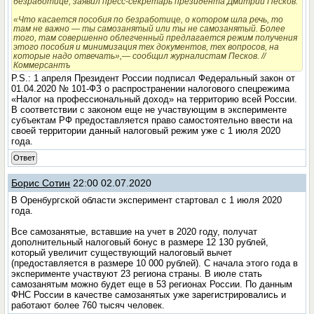
безработице, заявил пресс-секретарь президента Дмитрий Песков.
«Что касается пособия по безработице, о котором шла речь, то
там не важно — ты самозанятый или ты не самозанятый. Более
того, там совершенно облегченный предлагается режим получения
этого пособия и минимизация тех документов, тех вопросов, на
которые надо отвечать»,— сообщил журналистам Песков. //
Коммерсантъ
P.S.: 1 апреля Президент России подписал Федеральный закон от
01.04.2020 № 101-ФЗ о распространении налогового спецрежима
«Налог на профессиональный доход» на территорию всей России.
В соответствии с законом еще не участвующим в эксперименте
субъектам РФ предоставляется право самостоятельно ввести на
своей территории данный налоговый режим уже с 1 июля 2020
года.
Ответ
Борис Сотин
22:00 02.07.2020
В Оренбургской области эксперимент стартовал с 1 июля 2020
года.
Все самозанятые, вставшие на учет в 2020 году, получат
дополнительный налоговый бонус в размере 12 130 рублей,
который увеличит существующий налоговый вычет
(предоставляется в размере 10 000 рублей). С начала этого года в
эксперименте участвуют 23 региона страны. В июле стать
самозанятым можно будет еще в 53 регионах России. По данным
ФНС России в качестве самозанятых уже зарегистрировались и
работают более 760 тысяч человек.