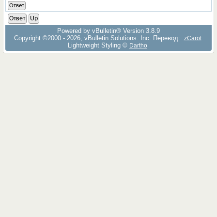
Ответ
Ответ
Up
Powered by vBulletin® Version 3.8.9
Copyright ©2000 - 2026, vBulletin Solutions, Inc. Перевод:
zCarot
Lightweight Styling ©
Dartho