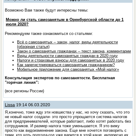
Возможно Вам также будут интересны темы:
Можно ли стать самозанятым в Оренбургской области до 1
июля 2020?
Рекомендуем также ознакомиться со статьями:
Всё о самозанятых – закон, налог, виды деятельности
(обзорная статья)
Закон о самозанятых гражданах – текст закона, комментарии
Виды деятельности самозанятых граждан в 2020 году
Налоги и страховые взносы для самозанятых в 2020 году
Как зарегистрироваться самозанятым гражданином?
Мобильное приложение для самозанятых «Мой налог»
Консультация экспертов по самозанятости. Бесплатная
"горячая линия":
(все регионы России)
Lissa
19:14 06.03.2020
Я,конечно, тоже жду эти новшества у нас, но хочу сказать, что это
не новый налог создали- это просто упрощается система налогов
для предпринимателей, которые работают, либо хотят работать без
сотрудников. И размер налога тоже уменьшается. Я это вижу
просто как видоизменение закона. Еще мне хочется поговорить с
теми, кто хоть полгода-год уже варится в этой каше, интересно их