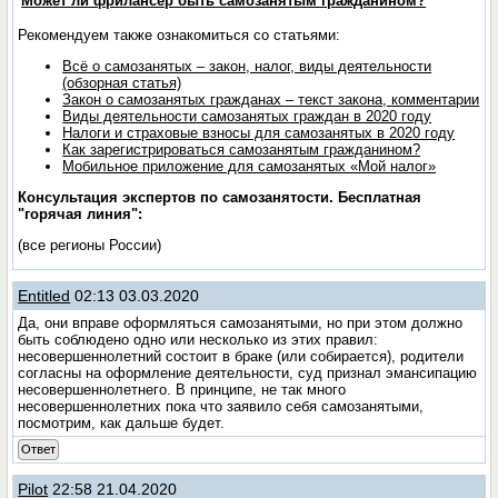
Может ли фрилансер быть самозанятым гражданином?
Рекомендуем также ознакомиться со статьями:
Всё о самозанятых – закон, налог, виды деятельности
(обзорная статья)
Закон о самозанятых гражданах – текст закона, комментарии
Виды деятельности самозанятых граждан в 2020 году
Налоги и страховые взносы для самозанятых в 2020 году
Как зарегистрироваться самозанятым гражданином?
Мобильное приложение для самозанятых «Мой налог»
Консультация экспертов по самозанятости. Бесплатная
"горячая линия":
(все регионы России)
Entitled
02:13 03.03.2020
Да, они вправе оформляться самозанятыми, но при этом должно
быть соблюдено одно или несколько из этих правил:
несовершеннолетний состоит в браке (или собирается), родители
согласны на оформление деятельности, суд признал эмансипацию
несовершеннолетнего. В принципе, не так много
несовершеннолетних пока что заявило себя самозанятыми,
посмотрим, как дальше будет.
Ответ
Pilot
22:58 21.04.2020