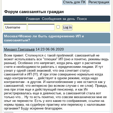
Стиль для ПК
Регистрация
Форум самозанятых граждан
Главная
Сообщения за день
Поиск
Москва
>Можно ли быть одновременно ИП и
самозанятым?
Михаил Григорьев
14:23 06.06.2020
Всем привет. Столкнулся с такой проблемой: самозанятый не
может использовать все "плюшки" ИП (оно и понятно, режимы ведь
разные). Особенно это напрягает, когда речь идет о расчетном
счете и необходимости работать с юридическими лицами. И тут
узнал у одной своей знакомой, что она сочетает статус
самозанятой и ИП (!!!). И при этом совершенно нормально когда
надо контрагентам - , действует в одном режиме, когда надо
контрагентам - в другом. И налогообложение у нее остается как у
самозанятой, что интересно (во всяком случае с ее слов). Правда,
она при этом еще и действующий пенсионер, и как Ип
регистрировалась еще в девяностые, а самозанятой стала вот
только что... Ну то есть понятно, что совсем мехахнически мне ее
опыт не перенести. Есть у кого какие-то соображения, ссылки на
нормы права, на судебную практику или переписку с налоговыми
органами? Буду искренне благодарен.