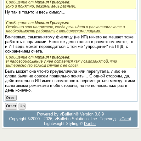
Сообщение от
Михаил Григорьев
:
(оно и понятно, режимы ведь разные).
Ну так в том-то и весь смысл...
Сообщение от
Михаил Григорьев
:
Особенно это напрягает, когда речь идет о расчетном счете и
необходимости работать с юридическими лицами.
Во-первых, самозанятому физлицу (не ИП) ничего не мешает тоже
работать с юрлицами. Если же дело только в расчетном счете, то
и ИП ведь может переводиться с той же "упрощенки" на НПД, с
сохранением счета.
Сообщение от
Михаил Григорьев
:
И налогообложение у нее остается как у самозанятой, что
интересно (во всяком случае с ее слов).
Быть может она что-то преувеличила или перепутала, либо ее
слова были не совсем правильно поняты... С одной стороны, да,
действительно ИП имеет возможность перемещаться между этими
налоговыми режимами в обе стороны, но не по несколько раз в
день конечно.
Ответ
Ответ
Up
Powered by vBulletin® Version 3.8.9
Copyright ©2000 - 2026, vBulletin Solutions, Inc. Перевод:
zCarot
Lightweight Styling ©
Dartho