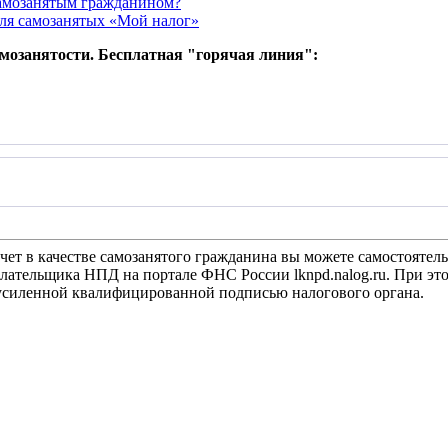
самозанятым гражданином?
ля самозанятых «Мой налог»
амозанятости. Бесплатная "горячая линия":
 учет в качестве самозанятого гражданина вы можете самостоят
лательщика НПД на портале ФНС России lknpd.nalog.ru. При эт
усиленной квалифицированной подписью налогового органа.