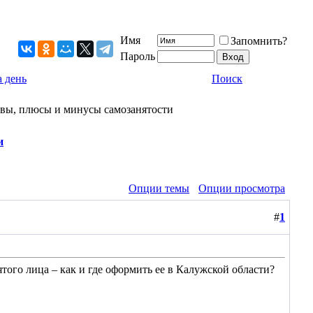
Имя
Запомнить?
Пароль
 день
Поиск
зывы, плюсы и минусы самозанятости
и
Опции темы
Опции просмотра
#
1
ятого лица – как и где оформить ее в Калужской области?