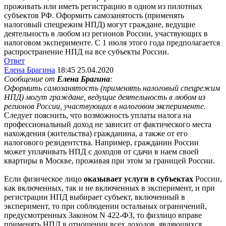
проживать или иметь регистрацию в одном из пилотных
субъектов РФ. Оформить самозанятость (применять
налоговый спецрежим НПД) могут граждане, ведущие
деятельность в любом из регионов России, участвующих в
налоговом эксперименте. С 1 июля этого года предполагается
распространение НПД на все субъекты России.
Ответ
Елена Брагина
18:45 25.04.2020
Сообщение от
Елена Брагина
:
Оформить самозанятость (применять налоговый спецрежим
НПД) могут граждане, ведущие деятельность в любом из
регионов России, участвующих в налоговом эксперименте.
Следует пояснить, что возможность уплаты налога на
профессиональный доход не зависит от фактического места
нахождения (жительства) гражданина, а также от его
налогового резидентства. Например, гражданин России
может уплачивать НПД с доходов от сдачи в наем своей
квартиры в Москве, проживая при этом за границей России.
Если физическое лицо
оказывает услуги в субъектах
России,
как включенных, так и не включенных в эксперимент, и при
регистрации НПД выбирает субъект, включенный в
эксперимент, то при соблюдении остальных ограничений,
предусмотренных Законом N 422-ФЗ, то физлицо вправе
применять НПД в отношении всех доходов, являющихся