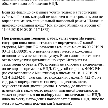
объектом налогообложения НПД.
Если же физлицо оказывает услуги только на территории
субъекта России, который не включен в эксперимент, оно не
вправе применять специальный налоговый режим "Налог на
профессиональный доход" (см. письмо Минфина России от
11.07.2019 N 03-01-11/51375).
При реализации товаров, работ, услуг через Интернет
ситуация пока окончательно не определена.
С одной
стороны, Минфин РФ разъяснил (см. письмо от 06.09.2019 N
03-11-11/68809), что значение имеет место нахождения
исполнителя, а не заказчика услуг. Если налогоплательщик
оказывает услуги дистанционно через Интернет на
территории субъекта РФ, который не включен в эксперимент,
он не вправе применять НПД. С другой стороны, ФНС РФ
(по согласованию с Минфином) в письме от 18.11.2019 N
СД-4-3/23424@ указала, что положения Закона N 422-ФЗ не
содержат определения места ведения деятельности,
осуществляемой дистанционно. Поэтому до внесения
изменений в закон место ведения указанной деятельности
может определяться
по выбору налогоплательщика НПД
:
либо по месту нахождения налогоплательщика НПД, либо по
месту нахождения покупателя (заказчика).