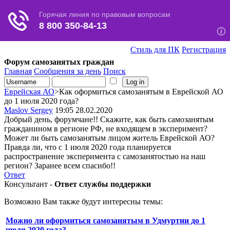
Стиль для ПК
Регистрация
Форум самозанятых граждан
Главная
Сообщения за день
Поиск
Еврейская АО
>Как оформиться самозанятым в Еврейской АО
до 1 июля 2020 года?
Maslov Sergey
19:05 28.02.2020
Добрый день, форумчане!! Скажите, как быть самозанятым
гражданином в регионе РФ, не входящем в эксперимент?
Может ли быть самозанятым лицом житель Еврейской АО?
Правда ли, что с 1 июля 2020 года планируется
распространение эксперимента с самозанятостью на наш
регион? Заранее всем спасибо!!
Ответ
Консультант -
Ответ службы поддержки
Возможно Вам также будут интересны темы:
Можно ли оформиться самозанятым в Удмуртии до 1
июля 2020 года?