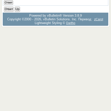
Ответ
Ответ
Up
Powered by vBulletin® Version 3.8.9
Copyright ©2000 - 2026, vBulletin Solutions, Inc. Перевод:
zCarot
Lightweight Styling ©
Dartho