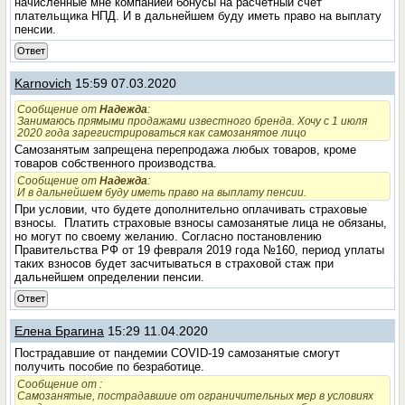
начисленные мне компанией бонусы на расчетный счет
плательщика НПД. И в дальнейшем буду иметь право на выплату
пенсии.
Ответ
Karnovich
15:59 07.03.2020
Сообщение от
Надежда
:
Занимаюсь прямыми продажами известного бренда. Хочу с 1 июля
2020 года зарегистрироваться как самозанятое лицо
Самозанятым запрещена перепродажа любых товаров, кроме
товаров собственного производства.
Сообщение от
Надежда
:
И в дальнейшем буду иметь право на выплату пенсии.
При условии, что будете дополнительно оплачивать страховые
взносы.
Платить страховые взносы самозанятые лица не обязаны,
но могут по своему желанию. Согласно постановлению
Правительства РФ от 19 февраля 2019 года №160, период уплаты
таких взносов будет засчитываться в страховой стаж при
дальнейшем определении пенсии.
Ответ
Елена Брагина
15:29 11.04.2020
Пострадавшие от пандемии COVID-19 самозанятые смогут
получить пособие по безработице.
Сообщение от
:
Самозанятые, пострадавшие от ограничительных мер в условиях