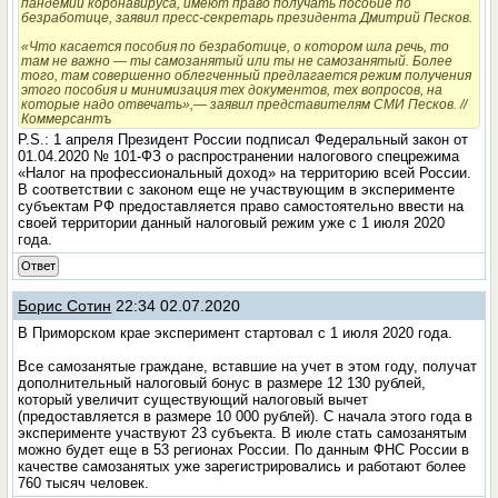
пандемии коронавируса, имеют право получать пособие по
безработице, заявил пресс-секретарь президента Дмитрий Песков.
«Что касается пособия по безработице, о котором шла речь, то
там не важно — ты самозанятый или ты не самозанятый. Более
того, там совершенно облегченный предлагается режим получения
этого пособия и минимизация тех документов, тех вопросов, на
которые надо отвечать»,— заявил представителям СМИ Песков. //
Коммерсантъ
P.S.: 1 апреля Президент России подписал Федеральный закон от
01.04.2020 № 101-ФЗ о распространении налогового спецрежима
«Налог на профессиональный доход» на территорию всей России.
В соответствии с законом еще не участвующим в эксперименте
субъектам РФ предоставляется право самостоятельно ввести на
своей территории данный налоговый режим уже с 1 июля 2020
года.
Ответ
Борис Сотин
22:34 02.07.2020
В Приморском крае эксперимент стартовал с 1 июля 2020 года.
Все самозанятые граждане, вставшие на учет в этом году, получат
дополнительный налоговый бонус в размере 12 130 рублей,
который увеличит существующий налоговый вычет
(предоставляется в размере 10 000 рублей). С начала этого года в
эксперименте участвуют 23 субъекта. В июле стать самозанятым
можно будет еще в 53 регионах России. По данным ФНС России в
качестве самозанятых уже зарегистрировались и работают более
760 тысяч человек.