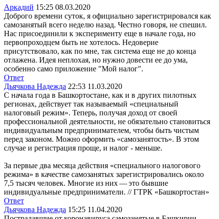
Аркадий
15:25 08.03.2020
Доброго времени суток, я официально зарегистрировался как
самозанятый всего неделю назад. Честно говоря, не спешил.
Нас присоединили к эксперименту еще в начале года, но
первопроходцем быть не хотелось. Недоверие
присутствовало, как по мне, так система еще не до конца
отлажена. Идея неплохая, но нужно довести ее до ума,
особенно само приложение "Мой налог".
Ответ
Дьячкова Надежда
22:53 11.03.2020
С начала года в Башкортостане, как и в других пилотных
регионах, действует так называемый «специальный
налоговый режим». Теперь, получая доход от своей
профессиональной деятельности, не обязательно становиться
индивидуальным предпринимателем, чтобы быть чистым
перед законом. Можно оформить «самозанятость». В этом
случае и регистрация проще, и налог - меньше.
За первые два месяца действия «специального налогового
режима» в качестве самозанятых зарегистрировались около
7,5 тысяч человек. Многие из них — это бывшие
индивидуальные предприниматели. // ГТРК «Башкортостан»
Ответ
Дьячкова Надежда
15:25 11.04.2020
Пострадавшие от коронавируса самозанятые в Башкирии