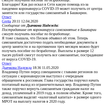
смогут получить пособие по безработице.
Благодарю! Как раз искал в Сети какую помощь из-за
пандемии коронавируса COVID-19 может получить от центра
занятости или государства самозанятый в Башкирии.
Ответ
Gretta
20:11 12.04.2020
Сообщение от
Дьячкова Надежда
:
Пострадавшие от коронавируса самозанятые в Башкирии
смогут получить пособие по безработице.
Я тоже слышала, что Песков объявил об этом. Теперь
самозанятым достаточно подать необходимые документы в
центр занятости и на протяжении трех месяцев можно будет
получать пособие по безработице. Выплаты в размере 12
тысяч рублей смогут получить все самозанятые, пострадавшие
от вируса COVID-19.
Ответ
Дьячкова Надежда
18:36 11.05.2020
Владимир Путин перед совещанием с главами регионов по
ситуации с коронавирусом выступил с очередным
обращением к россиянам. Глава государства поручил начать
поэтапный выход из ограничительных мер. Владимир Путин
также поручил вернуть самозанятым гражданам налог на
доход, уплаченный в 2019 году, в полном объёме. Кроме того,
самозанятым выделят «налоговый капитал» в размере одного
МРОТ на выплату налогов в 2020 году.