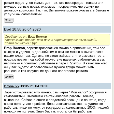
режим недоступен только для тех, кто перепродает товары или
имущественные права, оказывает посреднические услуги по
договору комиссии. Так что, Вы вполне можете оказывать бытовые
услуги как самозанятый.
Ответ
Blad
18:58 20.04.2020
Сообщение от
Егор Волков
:
Подскажите, правда, что можно зарегистрироваться онлайн
плательщиком НПД?
Егор Волков
, зарегистрироваться можно в приложении, там все
быстро и удобно, в дальнейшем в нем же можно выбивать чеки
вашим клиентам. Однако, не стоит забывать, что самозанятость
подразумевает под собой отсутствие наемных работников, а вы,
насколько я понимаю, работаете в паре с братом. В качестве кого
он у вас будет? Использование чужого труда может быть
расценено как нарушение данного налогового режима.
Ответ
Игорь 65
08:05 21.04.2020
Зарегистрироваться-то можно, сам через "Мой налог" оформился
самозанятым. Выполняю сантехнические работы. Точнее,
выполнял. Сейчас в связи с эпидемией вообще не понятно, когда
снова приступлю к работе. Деньги заканчиваются, на удаленке
работать никак не могу, от государства самозанятые 100% никакой
помощи не получат. Знал бы, так и остался бы работать