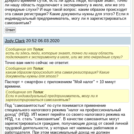
Доброго времени суток, есть ли здесь люди, которые знают, точно
ли нашу область подключают к эксперименту в июле, или же это
очередные слухи? И еще такой вопрос: каким образом происходит
эта самая регистрация? Какие документы нужны для этого? Если я
индивидуальный предприниматель, могу ли я зарегистрироваться
самозанятым?
Ответ
Jody Clark
20:52 06.03.2020
Сообщение от
Толик
:
есть ли здесь люди, которые знают, точно ли нашу область
подключают к эксперименту в июле, или же это очередные слухи?
Точно вам никто сейчас не ответит.
Сообщение от
Толик
:
каким образом происходит эта самая регистрация? Какие
документы нужны для этого?
Паспорт + смартфон с приложением "Мой налог" + 10 минут
времени.
Сообщение от
Толик
:
Если я индивидуальный предприниматель, могу ли я
зарегистрироваться самозанятым?
Под "самозанятостью" по сути понимается применение
специального налогового режима "налог на профессиональный
доход" (НПД). ИП может перейти со своего налогового режима на
НПД, т.е. стать "самозанятым". В качестве самозанятых могут
зарегистрироваться граждане, получающие доход от своей личной
трудовой деятельности, у которых нет наемных работников и
работодателя. При этом максимальный доход не должен