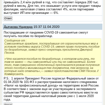
превышать 2,4 млн рублей в год, что составляет порядка 200 тыс.
рублей в месяц. Для тех, кто оказывает услуги или продает товары
физлицам, налоговая ставка составляет 4%, если партнерами
выступают ИП или организации — 6%.
Ответ
Дьячкова Надежда
15:37 11.04.2020
Пострадавшие от пандемии COVID-19 самозанятые смогут
получить пособие по безработице.
Сообщение от
:
Самозанятые граждане, пострадавшие от ограничительных мер в
условиях пандемии вируса COVID-19, имеют право получать пособие
по безработице, заявил пресс-секретарь президента Дмитрий
Песков.
«Что касается пособия по безработице, о котором шла речь, то
там не важно — ты самозанятый или ты не самозанятый. Более
того, там совершенно облегченный предлагается режим получения
этого пособия и минимизация тех документов, тех вопросов, на
которые надо отвечать»,— заявил представителям СМИ Песков. //
Коммерсантъ
P.S.: 1 апреля Президент России подписал Федеральный закон от
01.04.2020 № 101-ФЗ о распространении налогового спецрежима
«Налог на профессиональный доход» на территорию всей России.
В соответствии с законом еще не участвующим в эксперименте
субъектам РФ предоставляется право самостоятельно ввести на
своей территории данный налоговый режим уже с 1 июля 2020
года.