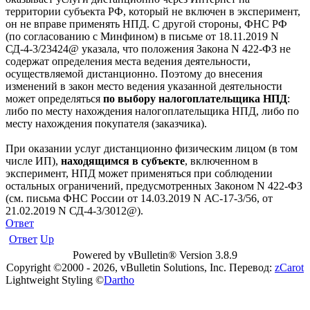
территории субъекта РФ, который не включен в эксперимент,
он не вправе применять НПД. С другой стороны, ФНС РФ
(по согласованию с Минфином) в письме от 18.11.2019 N
СД-4-3/23424@ указала, что положения Закона N 422-ФЗ не
содержат определения места ведения деятельности,
осуществляемой дистанционно. Поэтому до внесения
изменений в закон место ведения указанной деятельности
может определяться
по выбору налогоплательщика НПД
:
либо по месту нахождения налогоплательщика НПД, либо по
месту нахождения покупателя (заказчика).
При оказании услуг дистанционно физическим лицом (в том
числе ИП),
находящимся в субъекте
, включенном в
эксперимент, НПД может применяться при соблюдении
остальных ограничений, предусмотренных Законом N 422-ФЗ
(см. письма ФНС России от 14.03.2019 N АС-17-3/56, от
21.02.2019 N СД-4-3/3012@).
Ответ
Ответ
Up
Powered by vBulletin® Version 3.8.9
Copyright ©2000 - 2026, vBulletin Solutions, Inc. Перевод:
zCarot
Lightweight Styling ©
Dartho