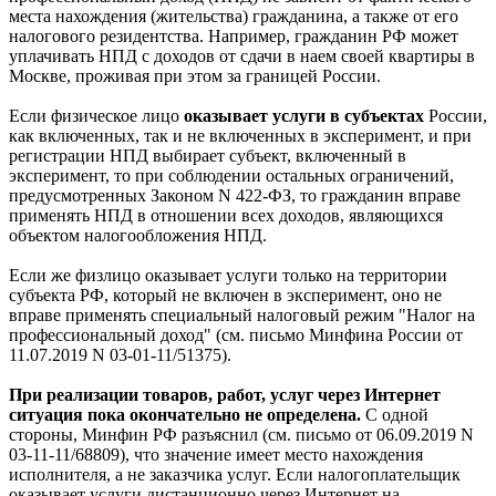
места нахождения (жительства) гражданина, а также от его
налогового резидентства. Например, гражданин РФ может
уплачивать НПД с доходов от сдачи в наем своей квартиры в
Москве, проживая при этом за границей России.
Если физическое лицо
оказывает услуги в субъектах
России,
как включенных, так и не включенных в эксперимент, и при
регистрации НПД выбирает субъект, включенный в
эксперимент, то при соблюдении остальных ограничений,
предусмотренных Законом N 422-ФЗ, то гражданин вправе
применять НПД в отношении всех доходов, являющихся
объектом налогообложения НПД.
Если же физлицо оказывает услуги только на территории
субъекта РФ, который не включен в эксперимент, оно не
вправе применять специальный налоговый режим "Налог на
профессиональный доход" (см. письмо Минфина России от
11.07.2019 N 03-01-11/51375).
При реализации товаров, работ, услуг через Интернет
ситуация пока окончательно не определена.
С одной
стороны, Минфин РФ разъяснил (см. письмо от 06.09.2019 N
03-11-11/68809), что значение имеет место нахождения
исполнителя, а не заказчика услуг. Если налогоплательщик
оказывает услуги дистанционно через Интернет на