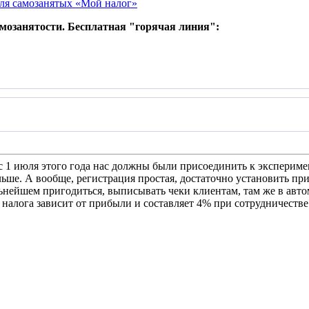
ля самозанятых «Мой налог»
амозанятости. Бесплатная "горячая линия":
е с 1 июля этого года нас должны были присоединить к эксперим
альше. А вообще, регистрация простая, достаточно установить пр
льнейшем пригодиться, выписывать чеки клиентам, там же в авт
 налога зависит от прибыли и составляет 4% при сотрудничеств