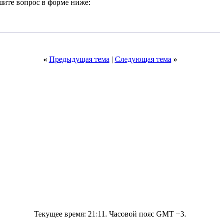
шите вопрос в форме ниже:
«
Предыдущая тема
|
Следующая тема
»
Текущее время:
21:11
. Часовой пояс GMT +3.