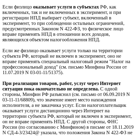
Если физлицо
оказывает услуги в субъектах
РФ, как
включенных, так и не включенных в эксперимент, и при
регистрации НПД выбирает субъект, включенный в
эксперимент, то при соблюдении остальных ограничений,
предусмотренных Законом N 422-ФЗ, то физическое лицо
вправе применять НПД в отношении всех доходов,
являющихся объектом налогообложения НПД.
Если же физлицо оказывает услуги только на территории
субъекта РФ, который не включен в эксперимент, оно не
вправе применять специальный налоговый режим "Налог на
профессиональный доход" (см. письмо Минфина России от
11.07.2019 N 03-01-11/51375).
При реализации товаров, работ, услуг через Интернет
ситуация пока окончательно не определена.
С одной
стороны, Минфин РФ разъяснил (см. письмо от 06.09.2019 N
03-11-11/68809), что значение имеет место нахождения
исполнителя, а не заказчика услуг. Если налогоплательщик
оказывает услуги дистанционно через Интернет на
территории субъекта РФ, который не включен в эксперимент,
он не вправе применять НПД. С другой стороны, ФНС
России (по согласованию с Минфином) в письме от 18.11.2019
N СД-4-3/23424@ указала, что положения Закона N 422-ФЗ не