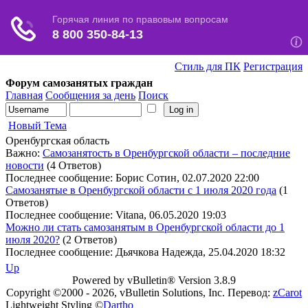
Стиль для ПК
Регистрация
Форум самозанятых граждан
Главная
Сообщения за день
Поиск
Новый Тема
Оренбургская область
Важно:
Самозанятость в Оренбургской области – последние
новости
(4 Ответов)
Последнее сообщение: Борис Сотин, 02.07.2020 22:00
Самозанятые в Оренбургской области с 1 июля 2020 года
(1
Ответов)
Последнее сообщение: Vitana, 06.05.2020 19:03
Можно ли стать самозанятым в Оренбургской области до 1
июля 2020?
(2 Ответов)
Последнее сообщение: Дьячкова Надежда, 25.04.2020 18:32
Up
Powered by vBulletin® Version 3.8.9
Copyright ©2000 - 2026, vBulletin Solutions, Inc. Перевод:
zCarot
Lightweight Styling ©
Dartho